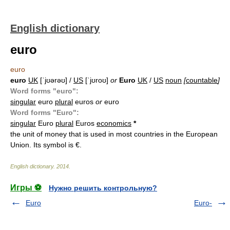
English dictionary
euro
euro
euro
UK
[ˈjʊərəʊ] /
US
[ˈjʊroʊ]
or
Euro
UK
/
US
noun
[
countable
]
Word forms "euro":
singular
euro
plural
euros
or
euro
Word forms "Euro":
singular
Euro
plural
Euros
economics
*
the unit of money that is used in most countries in the European
Union. Its symbol is €.
English dictionary
.
2014
.
Игры ⚽
Нужно решить контрольную?
Euro
Euro-