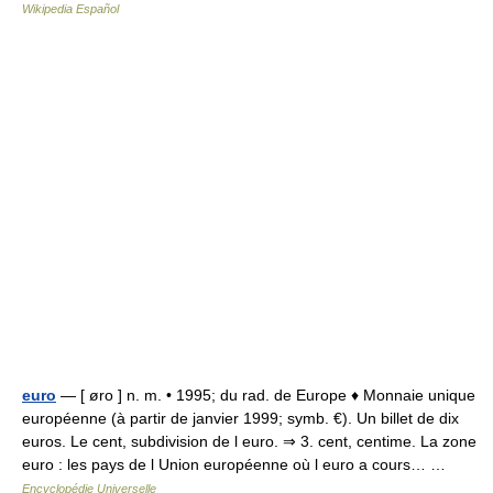
Wikipedia Español
euro
— [ øro ] n. m. • 1995; du rad. de Europe ♦ Monnaie unique
européenne (à partir de janvier 1999; symb. €). Un billet de dix
euros. Le cent, subdivision de l euro. ⇒ 3. cent, centime. La zone
euro : les pays de l Union européenne où l euro a cours… …
Encyclopédie Universelle