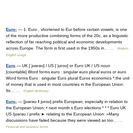
Euro-
— 1. Euro , shortened to Eur before certain vowels, is one
of the more productive combining forms of the 20c, as a linguistic
reflection of far reaching political and economic developments
across Europe. The form is first used in the 1950s in… …
Modern
English usage
Euro
— UK [ˈjʊərəʊ] / US [ˈjʊroʊ] or Euro UK / US noun
[countable] Word forms euro : singular euro plural euros or euro
Word forms Euro : singular Euro plural Euros economics * the unit
of money that is used in most countries in the European Union.
Its… …
English dictionary
Euro-
— [jʊərəʊ ǁ jʊroʊ] prefix European, especially in relation to
the European Union: • next month s Euro elections * * * Euro UK
US /jʊərəʊ / prefix ► relating to the European Union: »Many
discussions have failed because they were viewed as too… …
Financial and business terms