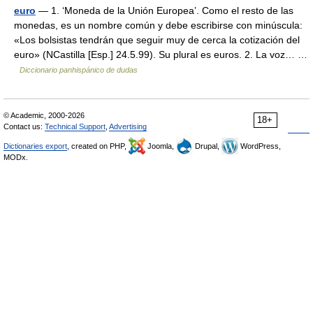
euro
— 1. ‘Moneda de la Unión Europea’. Como el resto de las
monedas, es un nombre común y debe escribirse con minúscula:
«Los bolsistas tendrán que seguir muy de cerca la cotización del
euro» (NCastilla [Esp.] 24.5.99). Su plural es euros. 2. La voz… …
Diccionario panhispánico de dudas
© Academic, 2000-2026
18+
Contact us:
Technical Support
,
Advertising
Dictionaries export
, created on PHP,
Joomla,
Drupal,
WordPress,
MODx.