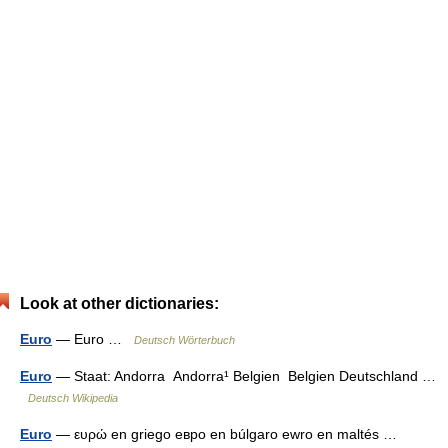
Look at other dictionaries:
Euro
— Euro …
Deutsch Wörterbuch
Euro
— Staat: Andorra Andorra¹ Belgien Belgien Deutschland …
Deutsch Wikipedia
Euro
— ευρώ en griego евро en búlgaro ewro en maltés …